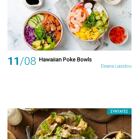
11
/08
Hawaiian Poke Bowls
Eleana Liasidou
ΣΥΝΤΑΓΈΣ