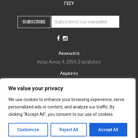
ΓΕΣΥ
SUBSCRIBE
Λευκωσία
Αγίας Άννας 4, 2054, Στρόβολος
Λεμεσός
Αγίας Φυλάξεως 32, 3025
We value your privacy
Παραλίμνι
We use cookies to enhance your browsing experience, serve
1ης Απριλίου 67, 5281
personalized ads or content, and analyze our traffic. By
it's time to Change Eat
clicking "Accept All", you consent to our use of cookies.
Customize
Reject All
Accept All