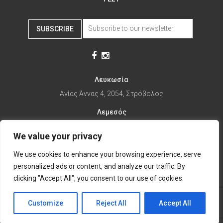
SUBSCRIBE
Λευκωσία
Αγίας Άννας 4, 2054, Στρόβολος
Λεμεσός
Αγίας Φυλάξεως 32, 3025
We value your privacy
Παραλίμνι
We use cookies to enhance your browsing experience, serve
1ης Απριλίου 67, 5281
personalized ads or content, and analyze our traffic. By
it's time to Change Eat
clicking "Accept All", you consent to our use of cookies.
Customize
Reject All
Accept All