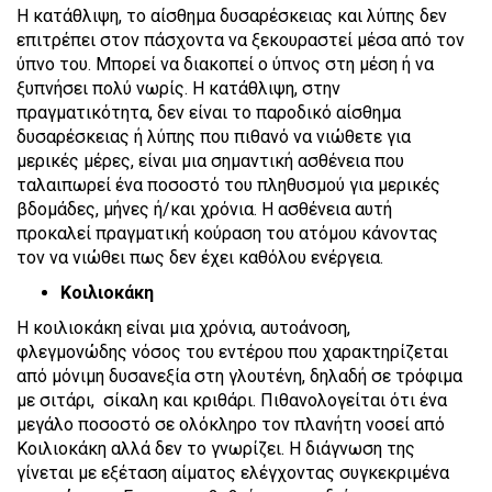
Η κατάθλιψη, το αίσθημα δυσαρέσκειας και λύπης δεν
επιτρέπει στον πάσχοντα να ξεκουραστεί μέσα από τον
ύπνο του. Μπορεί να διακοπεί ο ύπνος στη μέση ή να
ξυπνήσει πολύ νωρίς. Η κατάθλιψη, στην
πραγματικότητα, δεν είναι το παροδικό αίσθημα
δυσαρέσκειας ή λύπης που πιθανό να νιώθετε για
μερικές μέρες, είναι μια σημαντική ασθένεια που
ταλαιπωρεί ένα ποσοστό του πληθυσμού για μερικές
βδομάδες, μήνες ή/και χρόνια. Η ασθένεια αυτή
προκαλεί πραγματική κούραση του ατόμου κάνοντας
τον να νιώθει πως δεν έχει καθόλου ενέργεια.
Κοιλιοκάκη
Η κοιλιοκάκη είναι μια χρόνια, αυτοάνοση,
φλεγμονώδης νόσος του εντέρου που χαρακτηρίζεται
από μόνιμη δυσανεξία στη γλουτένη, δηλαδή σε τρόφιμα
με σιτάρι, σίκαλη και κριθάρι. Πιθανολογείται ότι ένα
μεγάλο ποσοστό σε ολόκληρο τον πλανήτη νοσεί από
Κοιλιοκάκη αλλά δεν το γνωρίζει. Η διάγνωση της
γίνεται με εξέταση αίματος ελέγχοντας συγκεκριμένα