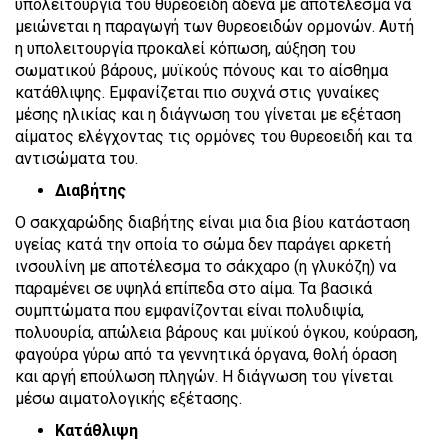
υπολειτουργία του θυρεοειδή αδένα με αποτέλεσμα να
μειώνεται η παραγωγή των θυρεοειδών ορμονών. Αυτή
η υπολειτουργία προκαλεί κόπωση, αύξηση του
σωματικού βάρους, μυϊκούς πόνους και το αίσθημα
κατάθλιψης. Εμφανίζεται πιο συχνά στις γυναίκες
μέσης ηλικίας και η διάγνωση του γίνεται με εξέταση
αίματος ελέγχοντας τις ορμόνες του θυρεοειδή και τα
αντισώματα του.
Διαβήτης
Ο σακχαρώδης διαβήτης είναι μια δια βίου κατάσταση
υγείας κατά την οποία το σώμα δεν παράγει αρκετή
ινσουλίνη με αποτέλεσμα το σάκχαρο (η γλυκόζη) να
παραμένει σε υψηλά επίπεδα στο αίμα. Τα βασικά
συμπτώματα που εμφανίζονται είναι πολυδιψία,
πολυουρία, απώλεια βάρους και μυϊκού όγκου, κούραση,
φαγούρα γύρω από τα γεννητικά όργανα, θολή όραση
και αργή επούλωση πληγών. Η διάγνωση του γίνεται
μέσω αιματολογικής εξέτασης.
Κατάθλιψη