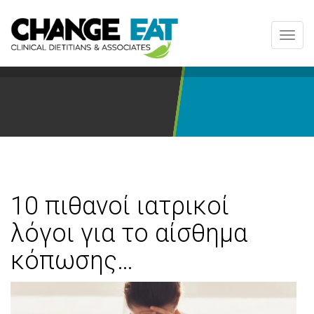
Toggl
navig
10 πιθανοί ιατρικοί
λόγοι για το αίσθημα
κόπωσης…