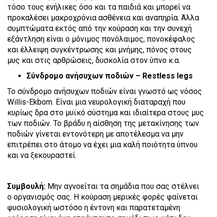
τόσο τους ενήλικες όσο και τα παιδιά και μπορεί να
προκαλέσει μακροχρόνια ασθένεια και αναπηρία. Άλλα
συμπτώματα εκτός από την κούραση και την συνεχή
εξάντληση είναι ο μόνιμος πονόλαιμος, πονοκέφαλος
και έλλειψη συγκέντρωσης και μνήμης, πόνος στους
μυς και στις αρθρώσεις, δυσκολία στον ύπνο κ.α.
Σύνδρομο ανήσυχων ποδιών – Restless legs
Το σύνδρομο ανήσυχων ποδιών είναι γνωστό ως νόσος
Willis-Ekbom. Είναι μια νευρολογική διαταραχή που
κυρίως δρα στο μυϊκό σύστημα και ιδιαίτερα στους μυς
των ποδιών. Το βράδυ η αίσθηση της μετακίνησης των
ποδιών γίνεται εντονότερη με αποτέλεσμα να μην
επιτρέπει στο άτομο να έχει μια καλή ποιότητα ύπνου
και να ξεκουραστεί.
Συμβουλή:
Μην αγνοείται τα σημάδια που σας στέλνει
ο οργανισμός σας. Η κούραση μερικές φορές φαίνεται
φυσιολογική ωστόσο η έντονη και παρατεταμένη