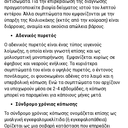
αντισώματα. Για την επιβεβαίωση της διάγνωσης
πραγματοποιείτε βιοψία δείγματος ιστού του λεπτού
εντέρου. Άλλα συμπτώματα που εμφανίζονται με την
ύπαρξη της Κοιλιοκάκης (εκτός από την κούραση) είναι
διάρροιες, αναιμία και ακούσια απώλεια βάρους.
Αδενικός πυρετός
Ο αδενικός πυρετός είναι ένας τύπος ιογενούς
λοίμωξης, η οποία είναι γνωστή επίσης και ως
μολυσματική μονοπυρήνωση. Εμφανίζεται κυρίως σε
έφηβους και νεαρούς ενήλικες. Τα κυριότερα
συμπτώματά του είναι ο υψηλός πυρετός, ο έντονος
πονόλαιμος, οι φουσκωμένοι αδένες στο λαιμό και η
υπερβολική κόπωση. Ενώ τα συμπτώματα του αρχίζουν
να υποχωρούν μέσα σε 2-4 εβδομάδες, η κόπωση
μπορεί να παραμείνει για κάποιους μήνες μετά.
Σύνδρομο χρόνιας κόπωσης
Το σύνδρομο χρόνιας κόπωσης ονομάζεται επίσης ως
μυαλγική εγκεφαλομυελίτιδα (ή εγκεφαλοπάθεια).
Ορίζεται ως μια σοβαρή κατάσταση που επηρεάζει