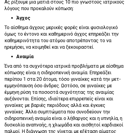
Ας ρίξουμε μια ματιά στους 10 πιο γνωστούς ιατρικούς
λόγους που προκαλούν κόπωση:
Άγχος
Το αίσθημα άγχους μερικές φορές είναι φυσιολογικό
όμως το έντονο και καθημερινό άγχος επηρεάζει την
καθημερινότητα του ατόμου αποτρέποντας το να
ηρεμήσει, να κοιμηθεί και να ξεκουραστεί.
Αναιμία
Ένα από τα συχνότερα ιατρικά προβλήματα με αίσθημα
κόπωσης είναι η σιδηροπενική αναιμία. Επηρεάζει
περίπου 1 στα 20 άτομα, τόσο γυναίκες κατά την μετ-
εμμηνόπαυση όσο άνδρες. Ωστόσο, σε γυναίκες με
έμμηνη ρύση τα ποσοστά συχνότητας της αναιμίας
αυξάνονται. Επίσης, ιδιαίτερα επιρρεπείς είναι και
γυναίκες με βαριές περιόδους αλλά και έγκυες
γυναίκες. Άλλα συμπτώματα που συνοδεύουν την
σιδηροπενική αναιμία είναι ο λήθαργος και η υπνηλία, η
δυσκολία αναπνοής, η χλωμάδα και αισθητοί καρδιακοί
παλμοί. Η διάγνωση της γίνεται με εξέταση αίματος