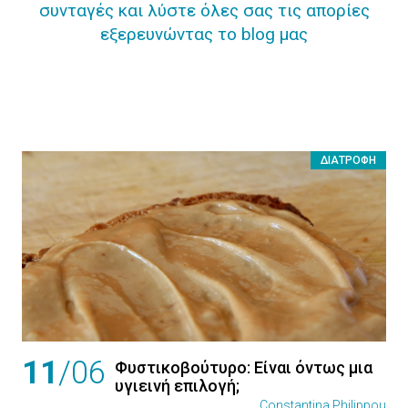
συνταγές και λύστε όλες σας τις απορίες
εξερευνώντας το blog μας
ΔΙΑΤΡΟΦΉ
11
/06
Φυστικοβούτυρο: Είναι όντως μια
υγιεινή επιλογή;
Constantina Philippou