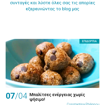
συνταγές και λύστε όλες σας τις απορίες
εξερευνώντας το blog μας
ΕΠΙΔΌΡΠΙΑ
07
/04
Μπαλίτσες ενέργειας χωρίς
ψήσιμο!
Constantina Philippou