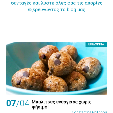
συνταγές και λύστε όλες σας τις απορίες
εξερευνώντας το blog μας
ΕΠΙΔΌΡΠΙΑ
07
/04
Μπαλίτσες ενέργειας χωρίς
ψήσιμο!
Constantina Philippou