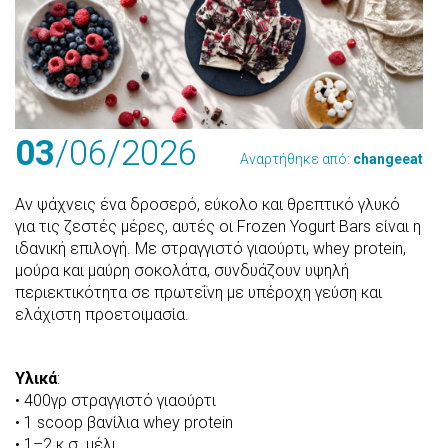
03
/06
/2026
Αναρτήθηκε από:
changeeat
Αν ψάχνεις ένα δροσερό, εύκολο και θρεπτικό γλυκό
για τις ζεστές μέρες, αυτές οι Frozen Yogurt Bars είναι η
ιδανική επιλογή. Με στραγγιστό γιαούρτι, whey protein,
μούρα και μαύρη σοκολάτα, συνδυάζουν υψηλή
περιεκτικότητα σε πρωτεΐνη με υπέροχη γεύση και
ελάχιστη προετοιμασία.
Υλικά
:
•⁠ ⁠400γρ στραγγιστό γιαούρτι
•⁠ ⁠1 scoop βανίλια whey protein
•⁠ ⁠1–2 κ.σ. μέλι