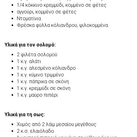
1/4 κόκκινο κρεμμύδι, κομμένο σε φέτες
αγγούρι, κομμένο σε φέτες
Ντοματίνια
Φρέσκα φύλλα κόλιανδρου, ψιλοκομμένα
Υλικά για τον σολομό:
2 φιλέτα σολομού
1 κ.γ. αλάτι
1 κ.γ. αλεσμένο κόλιανδρο
1 κ.γ. κύμινο τριμμένο
1 κ.γ. πάπρικα σε σκόνη
1 κ.γ. κρεμμύδι σε σκόνη
1 κ.γ. μαύρο πιπέρι
Υλικά για τη σως:
Χυμός από 2 λάιμ μεσαίου μεγέθους
2 κ.σ. ελαιόλαδο