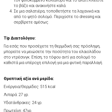
τον ψιλοκομμένο κόλιανδρο και το αλάτι.Κλείστε
το βάζο και ανακινήστε καλά.
Σε μια σαλατιέρα, τοποθετήστε τα λαχανικά και
από το ψητό σολομό. Περιχύστε το dressing και
σερβίρετε αμέσως.
Tip Διαιτολόγου:
Για εσάς που προσέχετε τη θερμιδική σας πρόσληψη,
μπορείτε να μειώσετε την ποσότητα του ελαιολάδου
στο ντρέσινγκ. Επίση, το τόφου αντί για σολομό το
καθιστά μια υπέροχη επιλογή για μια φυτική παραλλαγή.
Θρεπτική αξία ανά μερίδα:
Ενέργεια/Θερμίδες: 515 kcal
Λιπαρά: 27 γρ.
Υδατάνθρακες: 24 γρ.
Πρωτεΐνη: 47γρ.