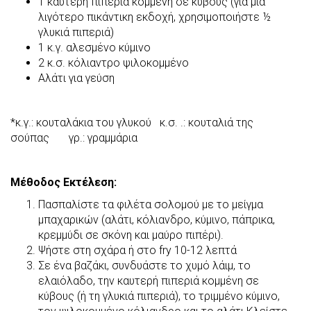
1 καυτερή πιπεριά κομμένη σε κύβους (για μια
λιγότερο πικάντικη εκδοχή, χρησιμοποιήστε ½
γλυκιά πιπεριά)
1 κ.γ. αλεσμένο κύμινο
2 κ.σ. κόλιαντρο ψιλοκομμένο
Αλάτι για γεύση
*κ.γ.: κουταλάκια του γλυκού κ.σ. .: κουταλιά της
σούπας γρ.: γραμμάρια
Μέθοδος Εκτέλεση:
Πασπαλίστε τα φιλέτα σολομού με το μείγμα
μπαχαρικών (αλάτι, κόλιανδρο, κύμινο, πάπρικα,
κρεμμύδι σε σκόνη και μαύρο πιπέρι).
Ψήστε στη σχάρα ή στο fry 10-12 λεπτά
Σε ένα βαζάκι, συνδυάστε το χυμό λάιμ, το
ελαιόλαδο, την καυτερή πιπεριά κομμένη σε
κύβους (ή τη γλυκιά πιπεριά), το τριμμένο κύμινο,