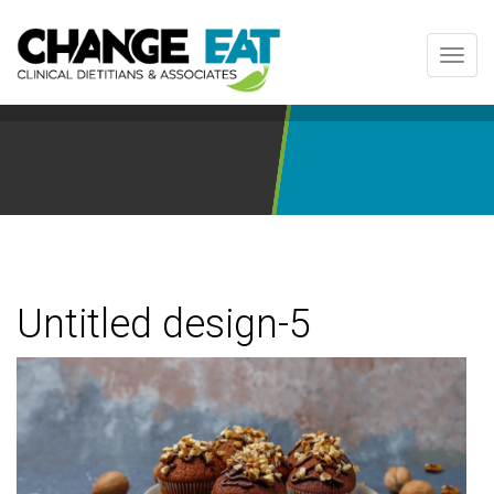
Toggl
navig
Untitled design-5