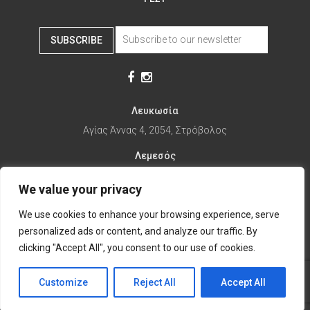
SUBSCRIBE
Λευκωσία
Αγίας Άννας 4, 2054, Στρόβολος
Λεμεσός
Αγίας Φυλάξεως 32, 3025
We value your privacy
Παραλίμνι
We use cookies to enhance your browsing experience, serve
1ης Απριλίου 67, 5281
personalized ads or content, and analyze our traffic. By
it's time to Change Eat
clicking "Accept All", you consent to our use of cookies.
Customize
Reject All
Accept All