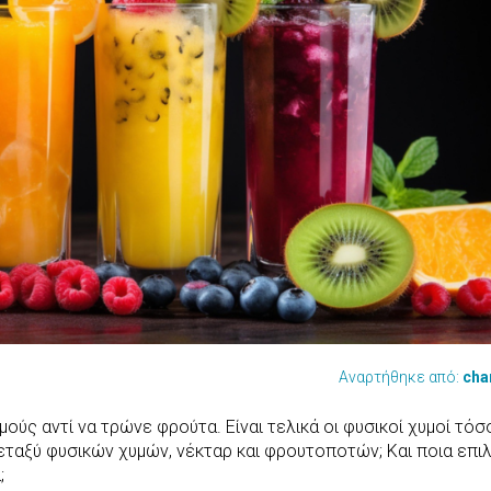
Αναρτήθηκε από:
cha
ούς αντί να τρώνε φρούτα. Είναι τελικά οι φυσικοί χυμοί τόσ
εταξύ φυσικών χυμών, νέκταρ και φρουτοποτών; Και ποια επι
;