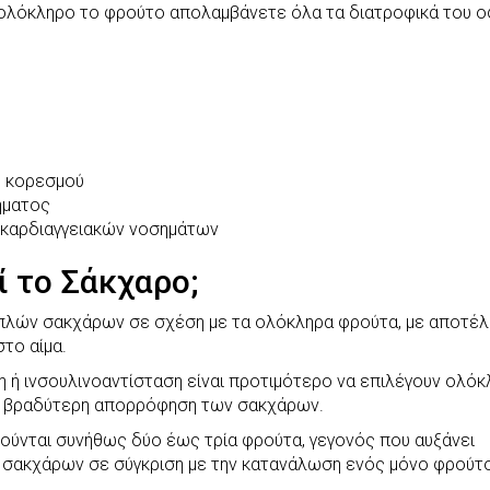
 ολόκληρο το φρούτο απολαμβάνετε όλα τα διατροφικά του ο
υ κορεσμού
ήματος
ι καρδιαγγειακών νοσημάτων
ί το Σάκχαρο;
απλών σακχάρων σε σχέση με τα ολόκληρα φρούτα, με αποτέ
το αίμα.
τη ή ινσουλινοαντίσταση είναι προτιμότερο να επιλέγουν ολό
τη βραδύτερη απορρόφηση των σακχάρων.
ιτούνται συνήθως δύο έως τρία φρούτα, γεγονός που αυξάνει
 σακχάρων σε σύγκριση με την κατανάλωση ενός μόνο φρούτο