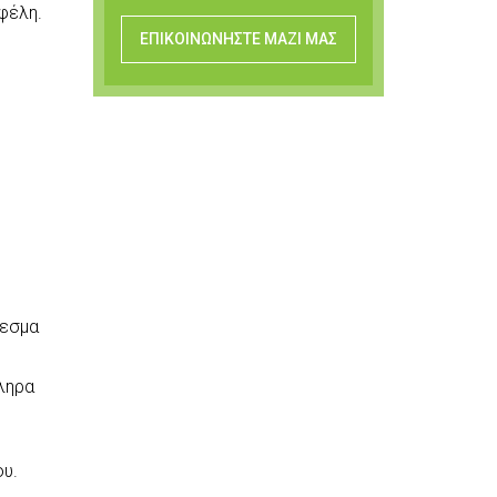
φέλη.
ΕΠΙΚΟΙΝΩΝΗΣΤΕ ΜΑΖΙ ΜΑΣ
λεσμα
κληρα
υ.