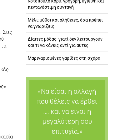
Κοτόπουλο κάρυ: γρήγορη, υγιεινή και
πεντανόστιμη συνταγή
Μέλι: μύθοι και αλήθειες, όσα πρέπει
να γνωρίζεις
 Στις
ού
Δίαιτες μόδας: γιατί δεν λειτουργούν
και τι να κάνεις αντί για αυτές
 τα
Μαριναρισμένες γαρίδες στη σχάρα
ικές
ός»
«Να είσαι η αλλαγή
που θέλεις να έρθει
…. και να είναι η
ς
μεγαλύτερη σου
επιτυχία.»
ικασία